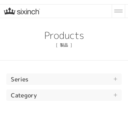
Products
製品
Series
Bead
Category
Drop
All
Pebble
Cushions
Steen