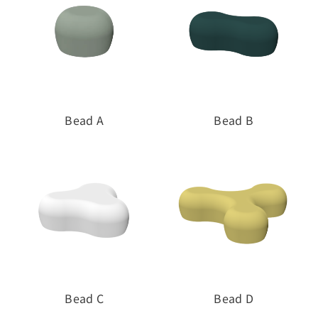
Seats & Sofas
Rock elements
Seats & Poufs
Cliffy
Sofas & Bench
FRP Table
Landscapes
River Must Flow
Bead A
Bead B
Fun & Play
KUMO
Relax & Lounging
Louis
Table
Mother Architecture
Soft wall
Other
Bead C
Bead D