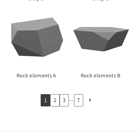
Rock elements A
Rock elements B
1
2
3
7
…