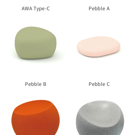
AWA Type-C
Pebble A
Pebble B
Pebble C