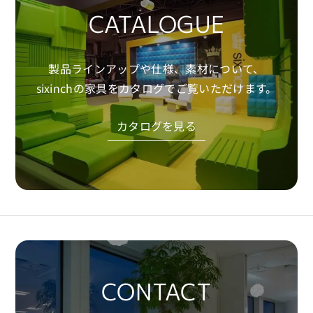
CADデータのダウンロード・利用をもって、本規
CATALOGUE
約に同意したものとみなします。
製品ラインアップや仕様、素材について、
Download
sixinchの家具をカタログでご覧いただけます。
カタログを見る
CONTACT