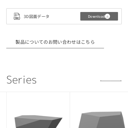
3Dデータ（CADデータ）利用規約・注意
3D図面データ
Download
事項
■ 利用目的について
CADデータは、当社製品の採用検討を目的とした
製品についてのお問い合わせはこちら
場合に限り使用可能です。
採用提案・レイアウト検討・設計確認用途での
利用を想定しています。
■ 権利について
S
e
r
i
e
s
CADデータに関する著作権・所有権などの一切の
権利は、当社または正当な権利者に帰属します。
■ 禁止事項
・利用目的以外で第三者へ開示・提供すること
・CADデータをもとに複製品・類似製品を製作す
ること