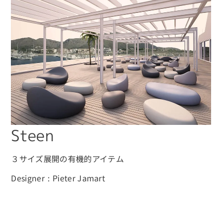
Seats & Sofas
Rock elements
Seats & Poufs
Cliffy
Sofas & Bench
FRP Table
Landscapes
River Must Flow
Fun & Play
KUMO
Relax & Lounging
Louis
Table
Steen
Mother Architecture
Soft wall
３サイズ展開の有機的アイテム
Other
Designer
Pieter Jamart