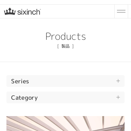
Products
製品
Series
Bead
Category
Drop
All
Pebble
Cushions
Steen