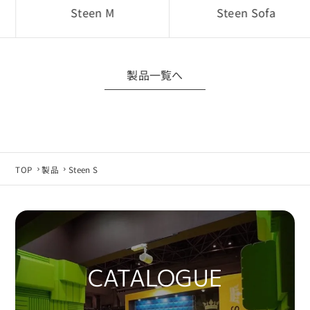
Steen M
Steen Sofa
■ データ仕様について
製品仕様変更などにより、CADデータは予告なく
変更される場合があります。
製品一覧へ
最新データが必要な場合は当社へお問い合わせ
ください。
■ 免責事項
CADデータの利用は、お客様自身の責任にて行っ
てください。
TOP
製品
Steen S
使用環境やソフトウェア環境によっては正常に動
作しない場合があります。
当社は利用環境による不具合・損害等について
責任を負いかねます。
CATALOGUE
■ 同意について
CADデータのダウンロード・利用をもって、本規