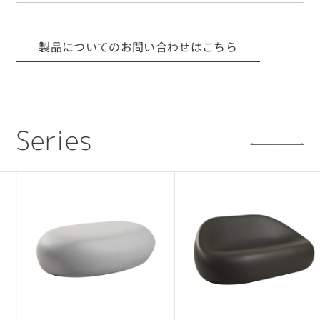
事項
■ 利用目的について
製品についてのお問い合わせはこちら
CADデータは、当社製品の採用検討を目的とした
場合に限り使用可能です。
採用提案・レイアウト検討・設計確認用途での
利用を想定しています。
S
e
r
i
e
s
■ 権利について
CADデータに関する著作権・所有権などの一切の
権利は、当社または正当な権利者に帰属します。
■ 禁止事項
・利用目的以外で第三者へ開示・提供すること
・CADデータをもとに複製品・類似製品を製作す
ること
・無断転載・再配布・改変利用