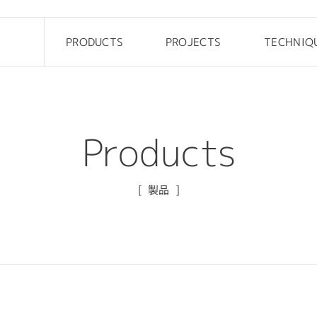
PRODUCTS
PROJECTS
TECHNIQ
Drop
Office
Pebble
Custom
Steen
Public
Products
Rock elements
Kids
Cliffy
Outdoor
製品
FRP Table
Hotel