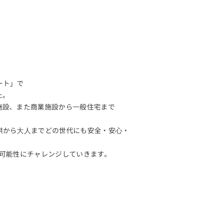
ート」で
た。
施設、また商業施設から⼀般住宅まで
供から⼤⼈までどの世代にも安全・安⼼・
たな可能性にチャレンジしていきます。