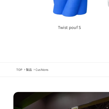
Twist pouf S
TOP
製品
Cushions