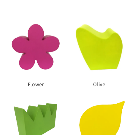
Seats & Sofas
Rock elements
Seats & Poufs
Cliffy
Sofas & Bench
FRP Table
Landscapes
River Must Flow
Fun & Play
KUMO
Relax & Lounging
Louis
Table
Flower
Olive
Mother Architecture
Soft wall
Other