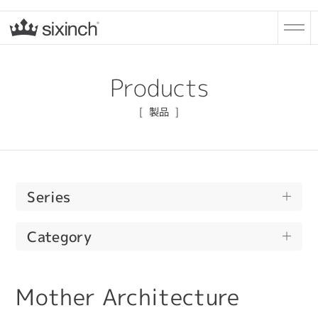
Products
製品
Series
Bead
Category
Drop
All
Mother Architecture
Pebble
Cushions
Steen