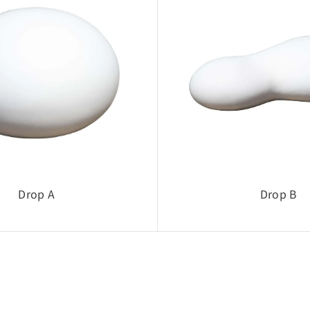
採用提案・レ
■ 権利につい
CADデータ
します。
■ 禁止事項
・利用目的以
・CADデー
・無断転載・
Drop A
Drop B
■ データ仕様
製品仕様変更
最新データが
■ 免責事項
CADデータ
使用環境やソ