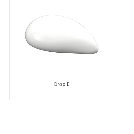
権利者に帰属
Drop E
。