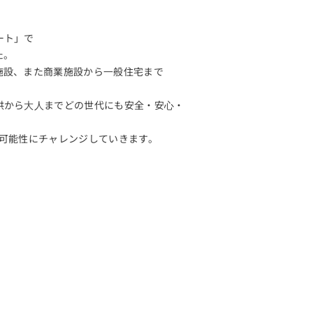
ート」で
た。
施設、また商業施設から⼀般住宅まで
供から⼤⼈までどの世代にも安全・安⼼・
たな可能性にチャレンジしていきます。