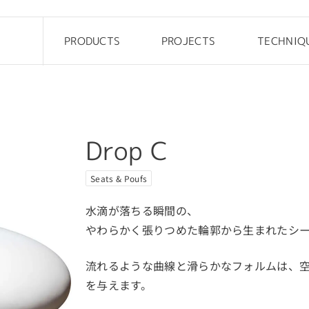
PRODUCTS
PROJECTS
TECHNIQ
Drop
Office
Pebble
Custom
Steen
Public
Drop C
Rock elements
Kids
Cliffy
Outdoor
Seats & Poufs
FRP Table
Hotel
水滴が落ちる瞬間の、
やわらかく張りつめた輪郭から生まれたシ
流れるような曲線と滑らかなフォルムは、
を与えます。