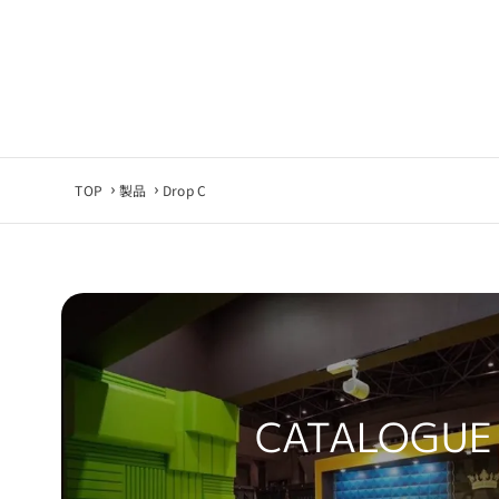
当社は利用環
■ 同意につい
CADデータ
TOP
製品
Drop C
CATALOGUE