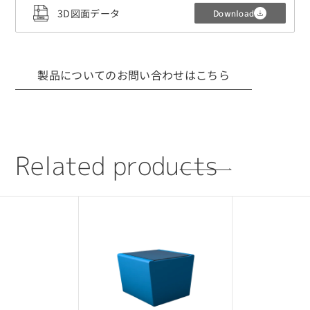
3D図面データ
Download
製品についてのお問い合わせはこちら
CLOSE
R
e
l
a
t
e
d
p
r
o
d
u
c
t
s
3Dデータ（CADデータ）利用規約・注意
事項
■ 利用目的について
CADデータは、当社製品の採用検討を目的とした
場合に限り使用可能です。
採用提案・レイアウト検討・設計確認用途での
利用を想定しています。