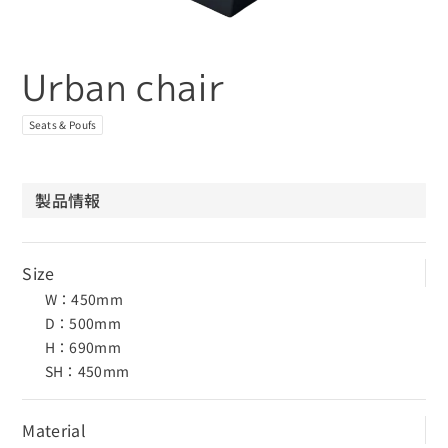
Urban chair
Seats & Poufs
製品情報
Size
W：450mm
D：500mm
H：690mm
SH：450mm
Material