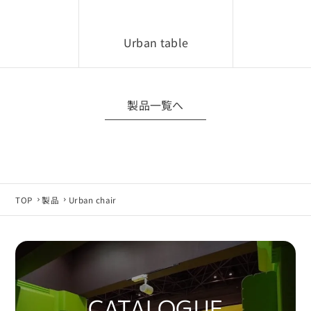
■ 権利について
CADデータに関する著作権・所有権などの一切の
Urban table
権利は、当社または正当な権利者に帰属します。
■ 禁止事項
・利用目的以外で第三者へ開示・提供すること
製品一覧へ
・CADデータをもとに複製品・類似製品を製作す
ること
・無断転載・再配布・改変利用
■ データ仕様について
TOP
製品
Urban chair
製品仕様変更などにより、CADデータは予告なく
変更される場合があります。
最新データが必要な場合は当社へお問い合わせ
ください。
■ 免責事項
CATALOGUE