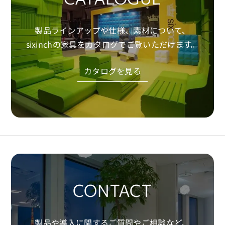
CADデータの利用は、お客様自身の責任にて行っ
てください。
製品ラインアップや仕様、素材について、
使用環境やソフトウェア環境によっては正常に動
sixinchの家具をカタログでご覧いただけます。
作しない場合があります。
当社は利用環境による不具合・損害等について
カタログを見る
責任を負いかねます。
■ 同意について
CADデータのダウンロード・利用をもって、本規
約に同意したものとみなします。
Download
CONTACT
製品や導入に関するご質問やご相談など、