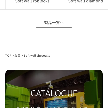
Soft wall roblocks
Soft wall diamond
■ データ仕様について
製品仕様変更などにより、CADデータは予告なく
変更される場合があります。
製品一覧へ
最新データが必要な場合は当社へお問い合わせ
ください。
■ 免責事項
CADデータの利用は、お客様自身の責任にて行っ
TOP
製品
Soft wall chocoalte
てください。
使用環境やソフトウェア環境によっては正常に動
作しない場合があります。
当社は利用環境による不具合・損害等について
責任を負いかねます。
CATALOGUE
■ 同意について
CADデータのダウンロード・利用をもって、本規
約に同意したものとみなします。