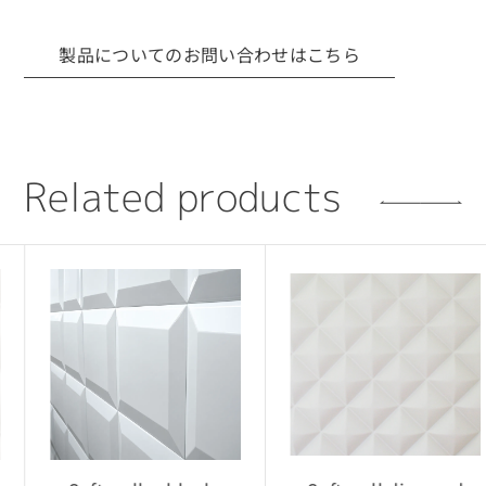
事項
製品についてのお問い合わせはこちら
■ 利用目的について
CADデータは、当社製品の採用検討を目的とした
場合に限り使用可能です。
採用提案・レイアウト検討・設計確認用途での
R
e
l
a
t
e
d
p
r
o
d
u
c
t
s
利用を想定しています。
■ 権利について
CADデータに関する著作権・所有権などの一切の
権利は、当社または正当な権利者に帰属します。
■ 禁止事項
・利用目的以外で第三者へ開示・提供すること
・CADデータをもとに複製品・類似製品を製作す
ること
・無断転載・再配布・改変利用