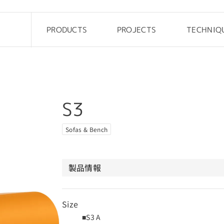
PRODUCTS
PROJECTS
TECHNIQ
Drop
Office
Pebble
Custom
Steen
Public
S3
Rock elements
Kids
Cliffy
Outdoor
Sofas & Bench
FRP Table
Hotel
製品情報
Size
■S3 A