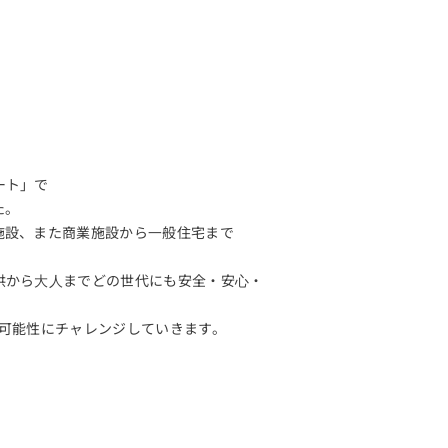
ート」で
た。
施設、また商業施設から⼀般住宅まで
供から⼤⼈までどの世代にも安全・安⼼・
たな可能性にチャレンジしていきます。