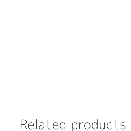
R
e
l
a
t
e
d
p
r
o
d
u
c
t
s