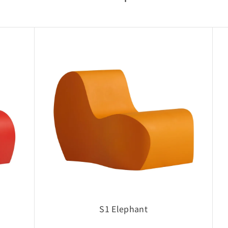
■ 利用目的に
CADデータ
採用提案・レ
■ 権利につい
CADデータ
します。
■ 禁止事項
・利用目的以
・CADデー
・無断転載・
■ データ仕様
製品仕様変更
S1 Elephant
最新データが