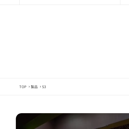
■ 免責事項
CADデータ
使用環境やソ
当社は利用環
■ 同意につい
CADデータ
TOP
製品
S3