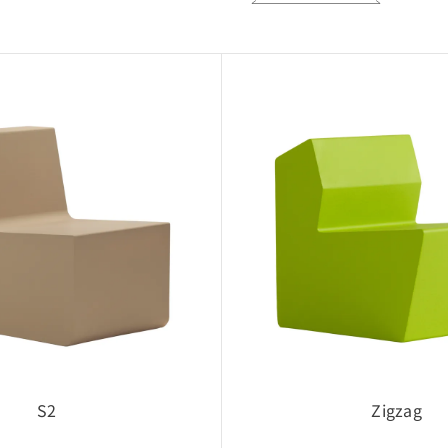
権利者に帰属
。
S2
Zigzag