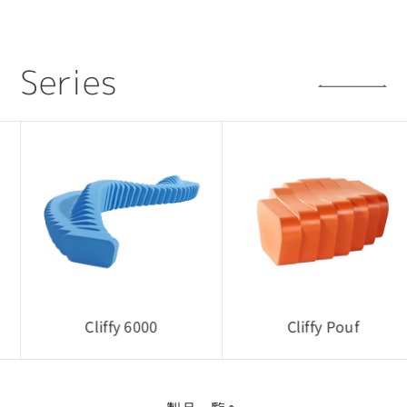
■ 利用目的について
CADデータは、当社製品の採用検討を目的とした
場合に限り使用可能です。
S
e
r
i
e
s
採用提案・レイアウト検討・設計確認用途での
利用を想定しています。
■ 権利について
CADデータに関する著作権・所有権などの一切の
権利は、当社または正当な権利者に帰属します。
■ 禁止事項
・利用目的以外で第三者へ開示・提供すること
・CADデータをもとに複製品・類似製品を製作す
ること
Cliffy 6000
Cliffy Pouf
・無断転載・再配布・改変利用
■ データ仕様について