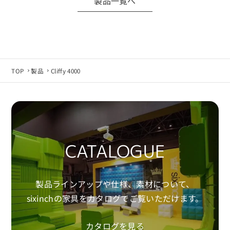
製品一覧へ
製品仕様変更などにより、CADデータは予告なく
変更される場合があります。
最新データが必要な場合は当社へお問い合わせ
ください。
■ 免責事項
TOP
製品
Cliffy 4000
CADデータの利用は、お客様自身の責任にて行っ
てください。
使用環境やソフトウェア環境によっては正常に動
作しない場合があります。
当社は利用環境による不具合・損害等について
CATALOGUE
責任を負いかねます。
■ 同意について
製品ラインアップや仕様、素材について、
CADデータのダウンロード・利用をもって、本規
sixinchの家具をカタログでご覧いただけます。
約に同意したものとみなします。
カタログを見る