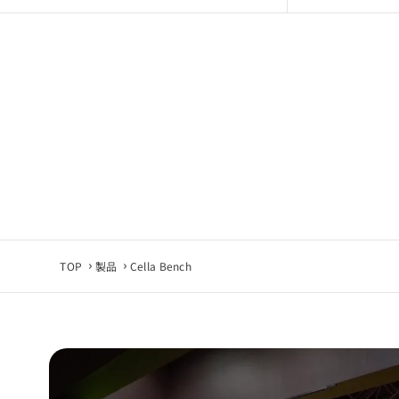
■ 禁止事項
・利用目的以
・CADデー
・無断転載・
■ データ仕様
製品仕様変更
最新データが
■ 免責事項
CADデータ
使用環境やソ
TOP
製品
Cella Bench
当社は利用環
■ 同意につい
CADデータ