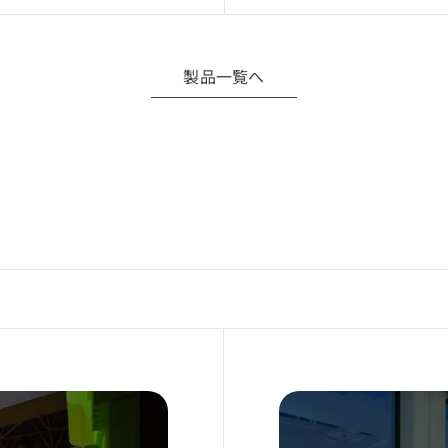
外で第三者へ開示・提供すること
タをもとに複製品・類似製品を製作すること
製品一覧へ
再配布・改変利用
について
などにより、CADデータは予告なく変更される場合があります
必要な場合は当社へお問い合わせください。
の利用は、お客様自身の責任にて行ってください。
フトウェア環境によっては正常に動作しない場合があります。
境による不具合・損害等について責任を負いかねます。
て
のダウンロード・利用をもって、本規約に同意したものとみなし
Download