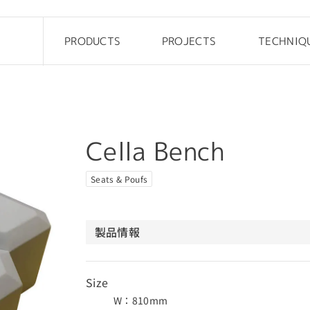
PRODUCTS
PROJECTS
TECHNIQ
Drop
Office
Pebble
Custom
Steen
Public
Cella Bench
Rock elements
Kids
Cliffy
Outdoor
Seats & Poufs
FRP Table
Hotel
製品情報
Size
W：810mm