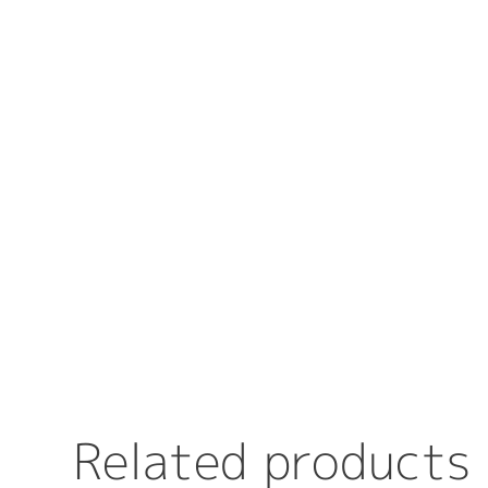
R
e
l
a
t
e
d
p
r
o
d
u
c
t
s