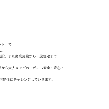
ート」で
た。
施設、また商業施設から⼀般住宅まで
供から⼤⼈までどの世代にも安全・安⼼・
たな可能性にチャレンジしていきます。