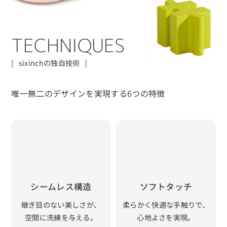
T
E
C
H
N
I
Q
U
E
S
sixinchの独自技術
唯一無二のデザインを実現する6つの特徴
シームレス構造
ソフトタッチ
継ぎ目のない美しさが、
柔らかく快適な手触りで、
空間に洗練を与える。
心地よさを実現。