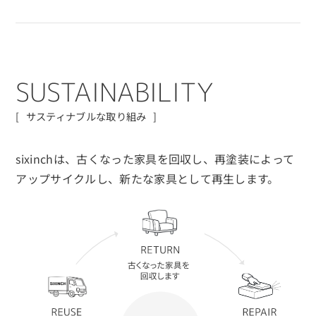
S
U
S
T
A
I
N
A
B
I
L
I
T
Y
サスティナブルな取り組み
sixinchは、古くなった家具を回収し、再塗装によって
アップサイクルし、
新たな家具として再生します。