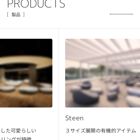
P
R
O
D
U
C
T
S
製品
Steen
Roc
３サイズ展開の有機的アイテム
直線
都会