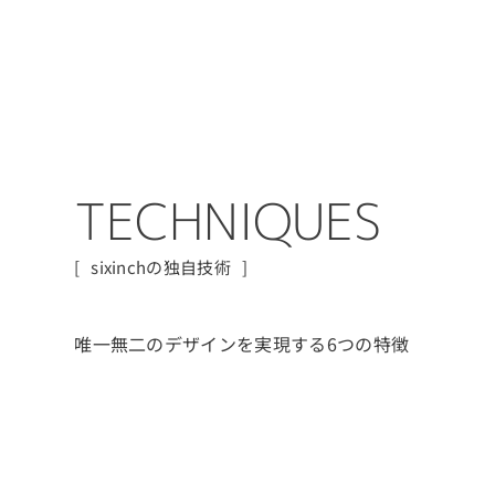
T
E
C
H
N
I
Q
U
E
S
sixinchの独自技術
唯一無二のデザインを実現する6つの特徴