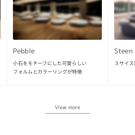
Steen
Rock 
３サイズ展開の有機的アイテム
直線的な
都会的ソ
View more