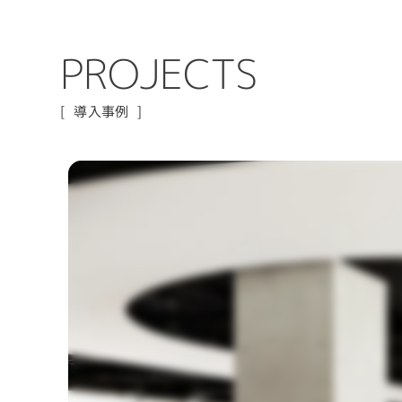
P
R
O
J
E
C
T
S
導入事例