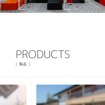
P
R
O
D
U
C
T
S
製品