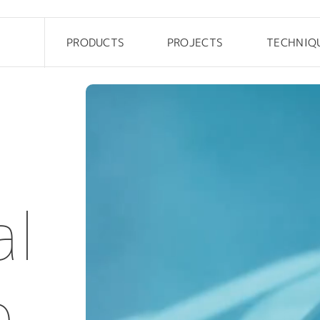
PRODUCTS
PROJECTS
TECHNIQ
Drop
Office
Pebble
Custom
Steen
Public
Rock elements
Kids
Cliffy
Outdoor
al
FRP Table
Hotel
e