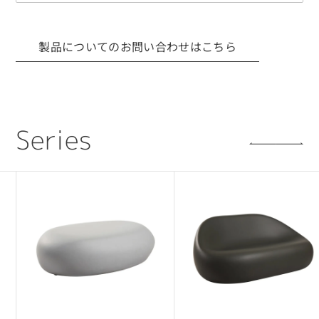
事項
■ 利用目的について
製品についてのお問い合わせはこちら
CADデータは、当社製品の採用検討を目的とした
場合に限り使用可能です。
採用提案・レイアウト検討・設計確認用途での
利用を想定しています。
S
e
r
i
e
s
■ 権利について
CADデータに関する著作権・所有権などの一切の
権利は、当社または正当な権利者に帰属します。
■ 禁止事項
・利用目的以外で第三者へ開示・提供すること
・CADデータをもとに複製品・類似製品を製作す
ること
・無断転載・再配布・改変利用