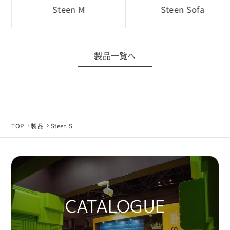
Steen M
Steen Sofa
■ データ仕様について
製品仕様変更などにより、CADデータは予告なく
変更される場合があります。
製品一覧へ
最新データが必要な場合は当社へお問い合わせ
ください。
■ 免責事項
CADデータの利用は、お客様自身の責任にて行っ
てください。
TOP
製品
Steen S
使用環境やソフトウェア環境によっては正常に動
作しない場合があります。
当社は利用環境による不具合・損害等について
責任を負いかねます。
CATALOGUE
■ 同意について
CADデータのダウンロード・利用をもって、本規