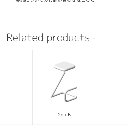
製品についてのお問い合わせはこちら
R
e
l
a
t
e
d
p
r
o
d
u
c
t
s
CLOSE
3Dデータ（CADデータ）利用規約・注意
事項
■ 利用目的について
CADデータは、当社製品の採用検討を目的とした
場合に限り使用可能です。
採用提案・レイアウト検討・設計確認用途での
利用を想定しています。
Grib B
■ 権利について
CADデータに関する著作権・所有権などの一切の