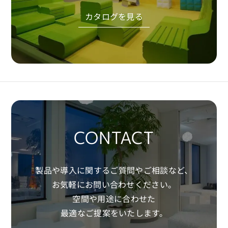
使用環境やソフトウェア環境によっては正常に動
カタログを見る
作しない場合があります。
当社は利用環境による不具合・損害等について
責任を負いかねます。
■ 同意について
CADデータのダウンロード・利用をもって、本規
約に同意したものとみなします。
Download
CONTACT
製品や導入に関するご質問やご相談など、
お気軽にお問い合わせください。
空間や用途に合わせた
最適なご提案をいたします。