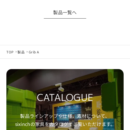
権利は、当社または正当な権利者に帰属します。
製品一覧へ
■ 禁止事項
・利用目的以外で第三者へ開示・提供すること
・CADデータをもとに複製品・類似製品を製作す
ること
・無断転載・再配布・改変利用
TOP
製品
Grib A
■ データ仕様について
製品仕様変更などにより、CADデータは予告なく
変更される場合があります。
最新データが必要な場合は当社へお問い合わせ
CATALOGUE
ください。
■ 免責事項
製品ラインアップや仕様、素材について、
CADデータの利用は、お客様自身の責任にて行っ
sixinchの家具をカタログでご覧いただけます。
てください。