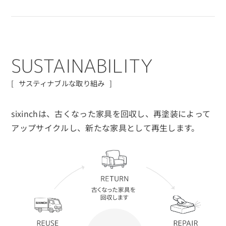
S
U
S
T
A
I
N
A
B
I
L
I
T
Y
サスティナブルな取り組み
sixinchは、古くなった家具を回収し、再塗装によって
アップサイクルし、
新たな家具として再生します。