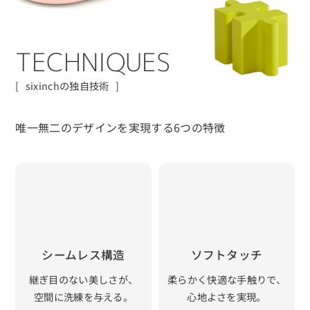
T
E
C
H
N
I
Q
U
E
S
sixinchの独自技術
唯一無二のデザインを実現する6つの特徴
シームレス構造
ソフトタッチ
継ぎ目のない美しさが、
柔らかく快適な手触りで、
空間に洗練を与える。
心地よさを実現。