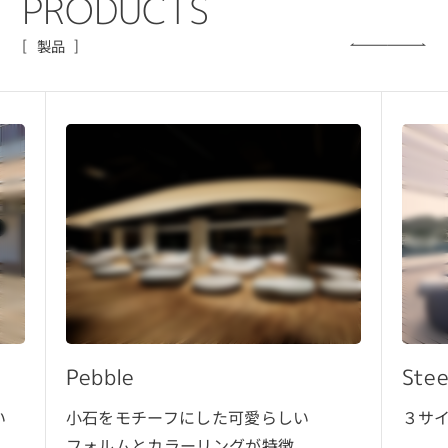
P
R
O
D
U
C
T
S
製品
Pebble
Ste
い
小石をモチーフにした可愛らしい
３サ
フォルムとカラーリングが特徴