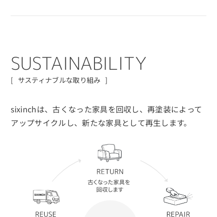
S
U
S
T
A
I
N
A
B
I
L
I
T
Y
サスティナブルな取り組み
sixinchは、古くなった家具を回収し、再塗装によって
アップサイクルし、
新たな家具として再生します。