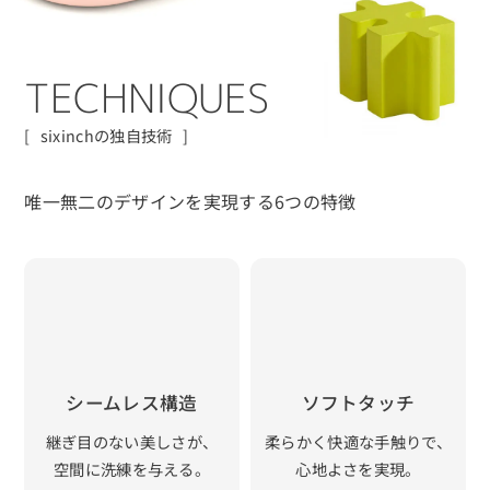
T
E
C
H
N
I
Q
U
E
S
sixinchの独自技術
唯一無二のデザインを実現する6つの特徴
シームレス構造
ソフトタッチ
継ぎ目のない美しさが、
柔らかく快適な手触りで、
空間に洗練を与える。
心地よさを実現。