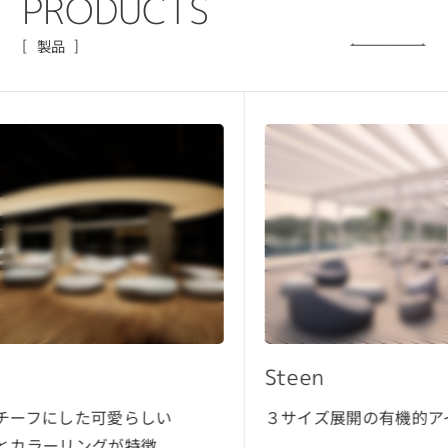
P
R
O
D
U
C
T
S
製品
Steen
Roc
３サイズ展開の有機的アイテム
直線
都会